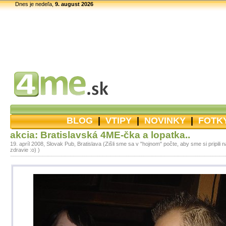
Dnes je nedeľa,
9. august 2026
BLOG
|
VTIPY
|
NOVINKY
|
FOTK
akcia: Bratislavská 4ME-čka a lopatka..
19. apríl 2008, Slovak Pub, Bratislava (Zišli sme sa v "hojnom" počte, aby sme si pripili 
zdravie :o) )