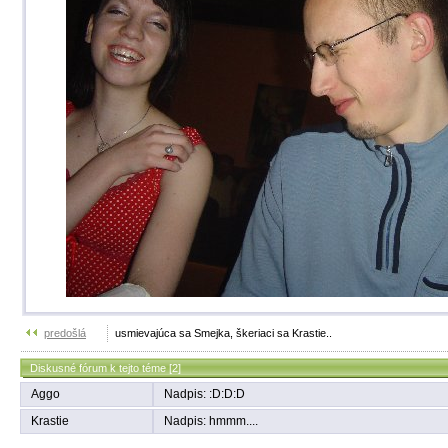
predošlá
usmievajúca sa Smejka, škeriaci sa Krastie..
Diskusné fórum k tejto téme [2]
Aggo
Nadpis: :D:D:D
Krastie
Nadpis: hmmm....